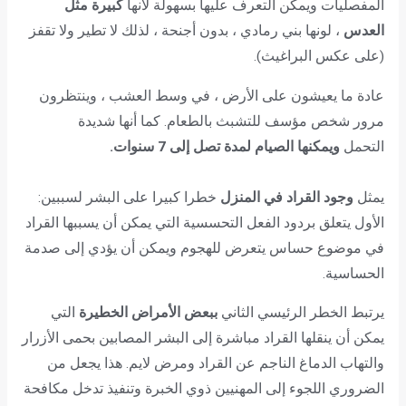
المفصليات ويمكن التعرف عليها بسهولة لأنها
كبيرة مثل
العدس
، لونها بني رمادي ، بدون أجنحة ، لذلك لا تطير ولا تقفز
(على عكس البراغيث).
عادة ما يعيشون على الأرض ، في وسط العشب ، وينتظرون
مرور شخص مؤسف للتشبث بالطعام. كما أنها شديدة
التحمل
ويمكنها الصيام لمدة تصل إلى 7 سنوات.
يمثل
وجود القراد في المنزل
خطرا كبيرا على البشر لسببين:
الأول يتعلق بردود الفعل التحسسية التي يمكن أن يسببها القراد
في موضوع حساس يتعرض للهجوم ويمكن أن يؤدي إلى صدمة
الحساسية.
يرتبط الخطر الرئيسي الثاني
ببعض الأمراض الخطيرة
التي
يمكن أن ينقلها القراد مباشرة إلى البشر المصابين بحمى الأزرار
والتهاب الدماغ الناجم عن القراد ومرض لايم. هذا يجعل من
الضروري اللجوء إلى المهنيين ذوي الخبرة وتنفيذ تدخل مكافحة