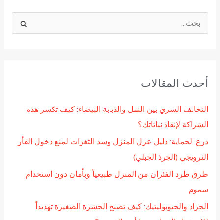
ا
ل
ب
ح
أحدث المقالات
ث
ع
التحالف السري بين النمل والذبابة البيضاء: كيف تكسر هذه
ن
الشراكة لإنقاذ نباتاتك؟
:
درع الحماية: دليل عزل المنزل وسد الثغرات لمنع دخول الفأر
النرويجي (الجرذ الجبلي)
طرق طرد الفئران من المنزل طبيعياً وبأمان دون استخدام
سموم
الجراد والجيوبوليتيك: كيف تصبح الحشرة الصغيرة تهديداً