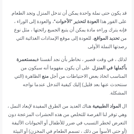
قد يكون حتى نملة واحدة يمكن أن تدخل المنزل وتجد الطعام.
على الفور هذا
العودة لتحذير “الأخوات”
، والعودة إلى الوراء ،
فإنه يترك وراءه مادة يمكن أن يتبع الجميع رائحتها ، مثل نوع
من
تحديد المواقع
، للعودة إلى موقع الإمدادات الغذائية التي
رصدتها النملة الأولى.
لذلك ، في وقت قصير ، نخاطر بأن نجد أنفسنا في
مستعمرة
بأكملها في المنزل
. على أن يكون مفهوما أنه سيكون من
المناسب اتخاذ بعض الاحتياطات من أجل
منع
الظاهرة (التي
سنتحدث عنها بعد قليل) إليك كيفية التدخل عندما نواجه
المشكلة.
ال
المواد الطبيعية
هناك العديد من الطرق المفيدة لإبعاد النمل ،
وهي توفر لنا الفرصة للتخلص من هذه الحشرات المزعجة دون
التعرض لخطر التسبب في ضرر للأطفال أو الحيوانات الأليفة
(أو حتى الأسوأ من ذلك ، تسمم الطعام في المخزن) أو البيئة