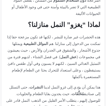
المزعجة
دون استخدام السموم
من الممكن ، بفضل المواد
الطبيعية التي لا تضر بالبيئة وآمنة حتى في وجود الأطفال أو
الحيوانات الأليفة
لماذا “يغزو” النمل منازلنا؟
هذه الحشرات غير ضارة للبشر ، لكنها قد تكون مزعجة حقا إذا
تمكنت من الدخول إلى منازلنا. هم
الموائل الطبيعية
ويمثلها
جذوع الأشجار ، والشقوق في الجدران والأرض ، حيث يعيشون
في مجموعات (
عش النمل
). في فصل الشتاء ، لديهم فترة من
التمثيل الغذائي السيئ ، لكنهم لا يسبون وفي أول طقس دافئ
يستيقظون ، وعلى استعداد للتحرك بحثا عن الطعام لإطعام
المستعمرة بأكملها.
هذا يمكن أن يؤدي إلى غزو النمل لدينا
النشرات
، حتى التسلل
إلى صناديق
مُخَلَّفَات
، حيث يجدون بقايا الطعام والحلويات.
للوصول إليهم ، يتطلب الأمر القليل من الذهب: النمل قادر على